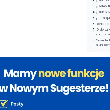
¿Cómo fu
¿Quién p
¿Para qu
Borrador
ID de tar
y en la v
Novedade
a un com