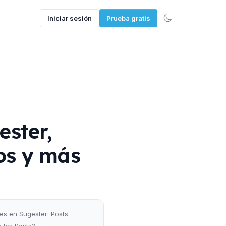
Iniciar sesión
Prueba gratis
ester,
os y más
s en Sugester: Posts
 los Posts?