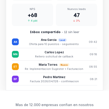
NPS
Nuevos leads
+68
47
↑ 4 pkt
↓ 3%
Inbox compartido
- 12 sin leer
Ana Garcia
Lead
09:42
AK
Oferta para 10 puestos - seguimiento
Carlos Lopez
09:18
MN
Reitero solicitud de callback
Maria Torres
Nuevo
08:55
ET
Re: Implementacion Sugester + Facturacion
Pedro Martinez
08:21
BP
Factura 2026/04/128 - confirmacion
Mas de 12.000 empresas confian en nosotros