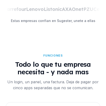
I
Carrefour
Lenovo
Listonic
AXA
Onet
PZU
Ceneo
Estas empresas confian en Sugester, unete a ellas
FUNCIONES
Todo lo que tu empresa
necesita - y nada mas
Un login, un panel, una factura. Deja de pagar por
cinco apps separadas que no se comunican.