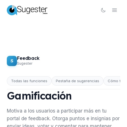
Feedback
S
Sugester
Todas las funciones
Pestaña de sugerencias
Cómo func
FEEDBACK
Gamificación
Motiva a los usuarios a participar más en tu
portal de feedback. Otorga puntos e insignias por
enviar ideas, votar y comentar para mantener