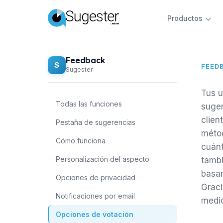
Productos
Feedback
S
FEED
Sugester
Tus u
Todas las funciones
suger
clien
Pestaña de sugerencias
métod
Cómo funciona
cuánt
Personalización del aspecto
tambi
basar
Opciones de privacidad
Graci
Notificaciones por email
medio
Opciones de votación