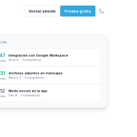
Iniciar sesión
Prueba gratis
CIÓN
47
Integración con Google Workspace
Anna K. · 3 comentarios
votos
31
Archivos adjuntos en mensajes
Marcin Z. · 3 comentarios
votos
12
Modo oscuro en la app
Ewa N. · 3 comentarios
votos