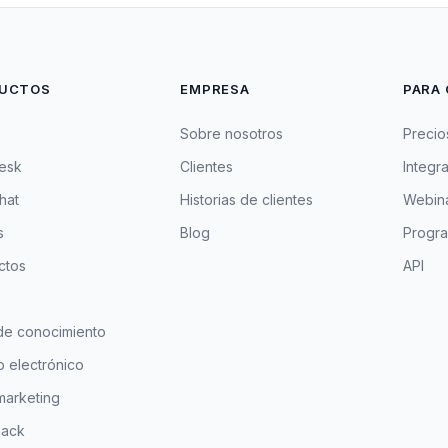
UCTOS
EMPRESA
PARA 
Sobre nosotros
Precio
esk
Clientes
Integr
hat
Historias de clientes
Webina
s
Blog
Progra
ctos
API
de conocimiento
 electrónico
marketing
ack