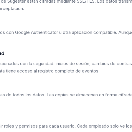
 de Sugester están cifradas mediante SSL/TLS. Los datos transmi
erceptación.
sos con Google Authenticator u otra aplicación compatible. Aunq
ad
lacionados con la seguridad: inicios de sesión, cambios de contr
enta tiene acceso al registro completo de eventos.
as de todos los datos. Las copias se almacenan en forma cifrad
nir roles y permisos para cada usuario. Cada empleado solo ve lo