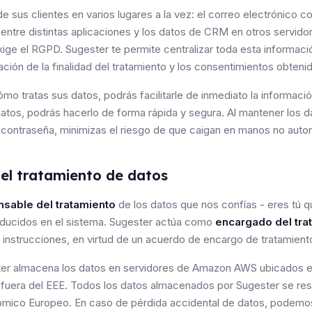
us clientes en varios lugares a la vez: el correo electrónico co
entre distintas aplicaciones y los datos de CRM en otros servidor
xige el RGPD. Sugester te permite centralizar toda esta informació
ción de la finalidad del tratamiento y los consentimientos obteni
ómo tratas sus datos, podrás facilitarle de inmediato la informaci
us datos, podrás hacerlo de forma rápida y segura. Al mantener los 
contraseña, minimizas el riesgo de que caigan en manos no autor
el tratamiento de datos
sable del tratamiento
de los datos que nos confías - eres tú q
roducidos en el sistema. Sugester actúa como
encargado del tra
 instrucciones, en virtud de un acuerdo de encargo de tratamient
er almacena los datos en servidores de Amazon AWS ubicados en
 fuera del EEE. Todos los datos almacenados por Sugester se res
ómico Europeo. En caso de pérdida accidental de datos, podemos