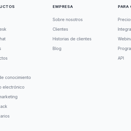
UCTOS
EMPRESA
PARA 
Sobre nosotros
Precio
esk
Clientes
Integr
hat
Historias de clientes
Webina
s
Blog
Progra
ctos
API
de conocimiento
 electrónico
marketing
ack
arios