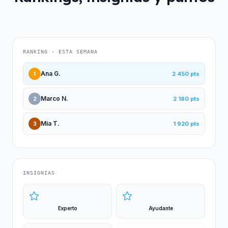
RANKING · ESTA SEMANA
Ana G.
2 450 pts
1
Marco N.
2 180 pts
2
Mía T.
1 920 pts
3
INSIGNIAS
Experto
Ayudante