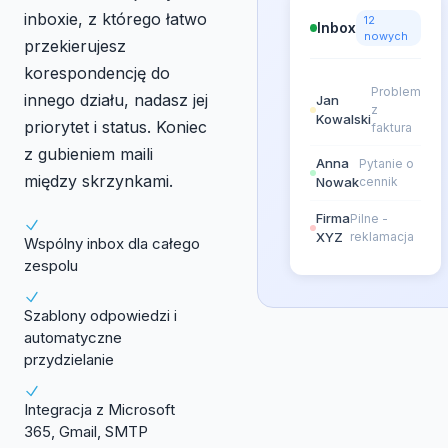
inboxie, z którego łatwo
12
Inbox
nowych
przekierujesz
korespondencję do
Problem
innego działu, nadasz jej
Jan
z
Kowalski
priorytet i status. Koniec
faktura
z gubieniem maili
Anna
Pytanie o
między skrzynkami.
Nowak
cennik
Firma
Pilne -
XYZ
reklamacja
Wspólny inbox dla całego
zespolu
Szablony odpowiedzi i
automatyczne
przydzielanie
Integracja z Microsoft
365, Gmail, SMTP