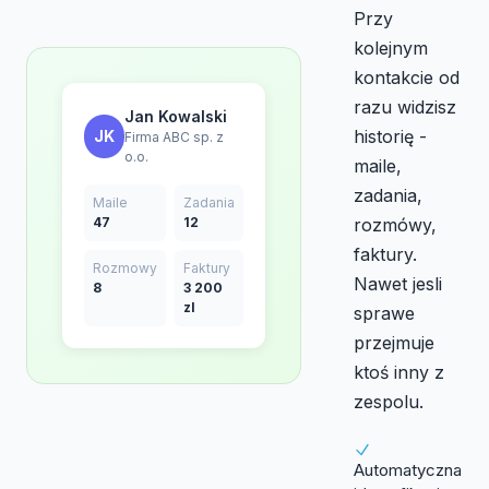
Przy
kolejnym
kontakcie od
razu widzisz
Jan Kowalski
historię -
JK
Firma ABC sp. z
o.o.
maile,
zadania,
Maile
Zadania
47
12
rozmówy,
faktury.
Rozmowy
Faktury
Nawet jesli
8
3 200
zl
sprawe
przejmuje
ktoś inny z
zespolu.
Automatyczna