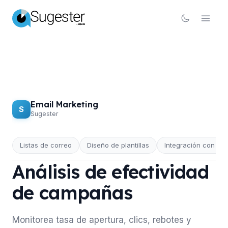
Email Marketing
S
Sugester
Listas de correo
Diseño de plantillas
Integración con C
EMAIL MARKETING
Análisis de efectividad
de campañas
Monitorea tasa de apertura, clics, rebotes y