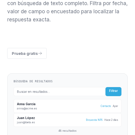
con búsqueda de texto completo. Filtra por fecha,
valor de campo o encuestado para localizar la
respuesta exacta.
Prueba gratis
BÚSQUEDA DE RESULTADOS
Filtrar
Buscar en resultados...
Anna García
Contacto
Ayer
anna@acme.es
Juan López
Encuesta NPS
Hace 2 días
juan@beta.es
48 resultados