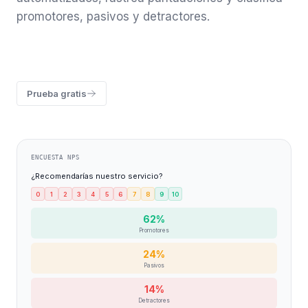
promotores, pasivos y detractores.
Prueba gratis
ENCUESTA NPS
¿Recomendarías nuestro servicio?
0
1
2
3
4
5
6
7
8
9
10
62%
Promotores
24%
Pasivos
14%
Detractores