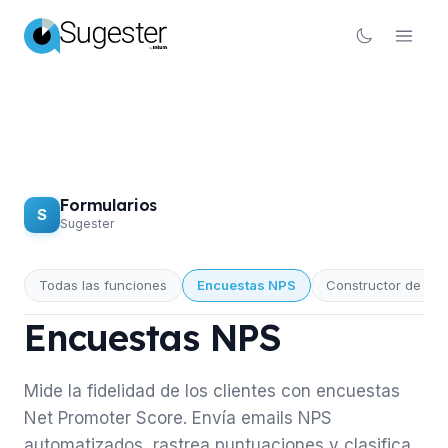
Formularios
S
Sugester
Todas las funciones
Encuestas NPS
Constructor de for
FORMULARIOS
Encuestas NPS
Mide la fidelidad de los clientes con encuestas
Net Promoter Score. Envía emails NPS
automatizados, rastrea puntuaciones y clasifica