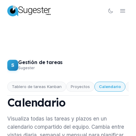
Gestión de tareas
S
Sugester
Tablero de tareas Kanban
Proyectos
Calendario
Pri
GESTIÓN DE TAREAS
Calendario
Visualiza todas las tareas y plazos en un
calendario compartido del equipo. Cambia entre
vistas diaria, semanal y mensual para planificar