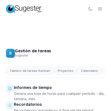
Gestión de tareas
S
Sugester
Tablero de tareas Kanban
Proyectos
Calendario
Pri
GESTIÓN DE TAREAS
Informes de tiempo
Genera una hoja de horas para cualquier período - día,
semana, mes.
Recordatorios
Recordatorios automáticos al final del día laboral.