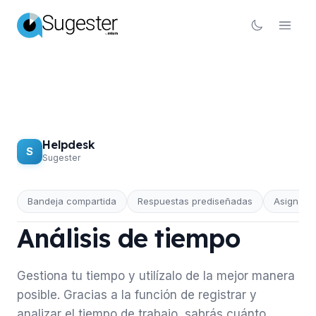
Helpdesk
S
Sugester
Bandeja compartida
Respuestas prediseñadas
Asignaci
HELPDESK
Análisis de tiempo
Gestiona tu tiempo y utilízalo de la mejor manera
posible. Gracias a la función de registrar y
analizar el tiempo de trabajo, sabrás cuánto