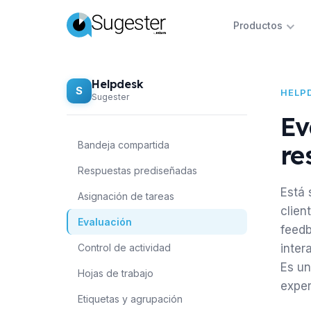
Productos
Helpdesk
S
HELP
Sugester
Ev
Bandeja compartida
re
Respuestas prediseñadas
Está 
Asignación de tareas
clien
Evaluación
feedb
Control de actividad
inter
Es un
Hojas de trabajo
exper
Etiquetas y agrupación