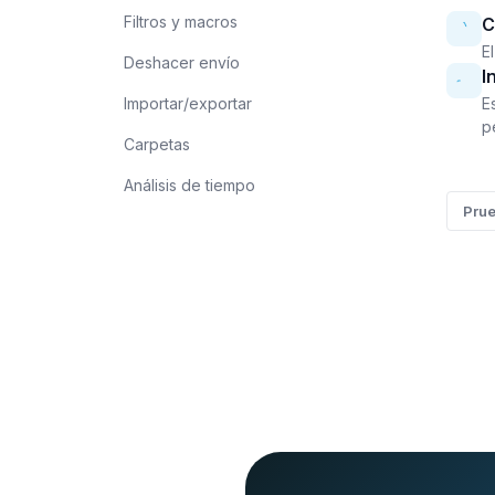
Filtros y macros
C
El
Deshacer envío
I
Importar/exportar
E
p
Carpetas
Análisis de tiempo
Prue