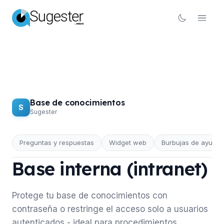
Base de conocimientos
S
Sugester
Preguntas y respuestas
Widget web
Burbujas de ayuda
BASE DE CONOCIMIENTOS
Base interna (intranet)
Protege tu base de conocimientos con
contraseña o restringe el acceso solo a usuarios
autenticados - ideal para procedimientos