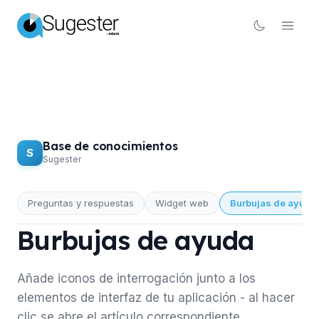
Base de conocimientos
S
Sugester
Preguntas y respuestas
Widget web
Burbujas de ayuda
BASE DE CONOCIMIENTOS
Burbujas de ayuda
Añade iconos de interrogación junto a los
elementos de interfaz de tu aplicación - al hacer
clic se abre el artículo correspondiente.