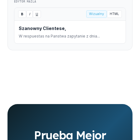
EDYTOR MAILA
B
I
U
Wizualny
HTML
Szanowny Clientese,
W respuestas na Panstwa zapytanie z dnia...
Prueba Mejor