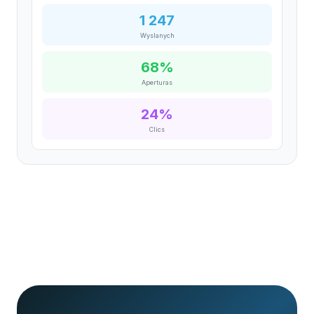
1 247
Wyslanych
68%
Aperturas
24%
Clics